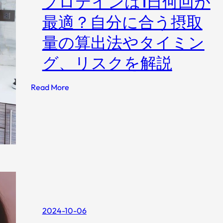
プロテインは1日何回が
2
療
ア
0
最適？自分に合う摂取
法
｜
2
美
量の算出法やタイミン
5
容
年
グ、リスクを解説
好
最
き
新
:
メ
Read More
解
プ
ン
説
ロ
ズ
】
テ
が
」
イ
選
の
ン
ん
記
は
だ
事
1
お
監
日
す
修
何
す
を
2024-10-06
回
め
し