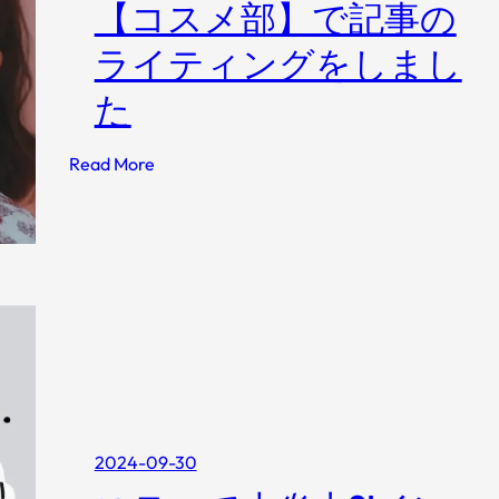
が
9
【コスメ部】で記事の
ま
最
選
し
ライティングをしまし
適
た
？
。
た
自
分
:
Read More
に
【
合
コ
う
ス
摂
メ
取
部
量
】
の
で
算
記
出
事
法
の
や
2024-09-30
ラ
タ
イ