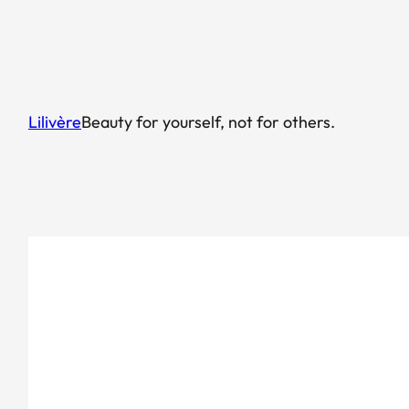
内
容
を
ス
キ
Lilivère
Beauty for yourself, not for others.
ッ
プ