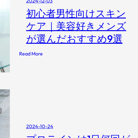
2024-12-03
！
因
プ
初心者男性向けスキン
と
チ
は
ケア｜美容好きメンズ
プ
？
ラ
が選んだおすすめ9選
抜
メ
け
イ
毛
:
Read More
ク
が
初
キ
ひ
心
ー
ど
者
プ
い
男
ミ
と
性
ス
き
向
ト
の
け
2
対
ス
6
策
キ
選
2024-10-24
と
ン
【
治
ケ