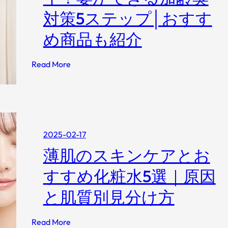
ポ
対策5ステップ│おすす
ー
ト
め商品も紹介
フ
ォ
:
Read More
リ
【
オ
実
体
験
】
2025-02-17
旦
薄肌のスキンケアとお
那
が
すすめ化粧水5選｜原因
ク
サ
と肌質別見分け方
イ
！
:
Read More