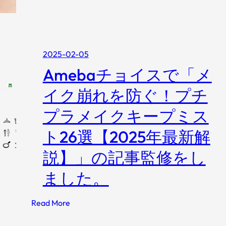
妻
薄
が
肌
で
の
き
ス
る
2025-02-05
キ
加
ン
Amebaチョイスで「メ
齢
ケ
臭
イク崩れを防ぐ！プチ
ア
対
と
プラメイクキープミス
策
お
5
ト26選【2025年最新解
す
ス
す
説】」の記事監修をし
テ
め
ッ
化
ました。
プ
粧
│
水
:
Read More
お
5
A
す
選