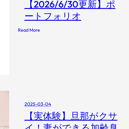
【2026/6/30更新】ポ
ートフォリオ
:
Read More
【
2
0
2
6
/
6
/
3
0
2025-03-04
更
【実体験】旦那がクサ
新
】
イ！妻ができる加齢臭