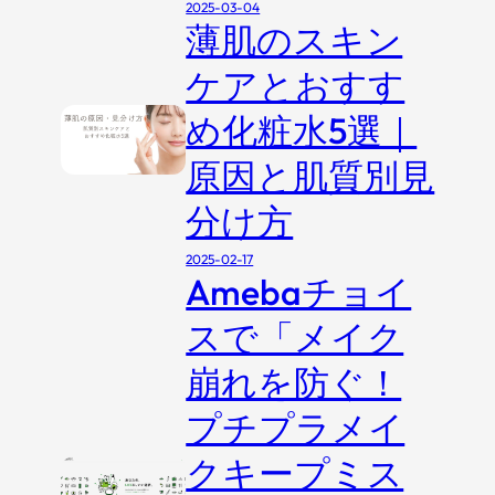
2025-03-04
薄肌のスキン
ケアとおすす
め化粧水5選｜
原因と肌質別見
分け方
2025-02-17
Amebaチョイ
スで「メイク
崩れを防ぐ！
プチプラメイ
クキープミス