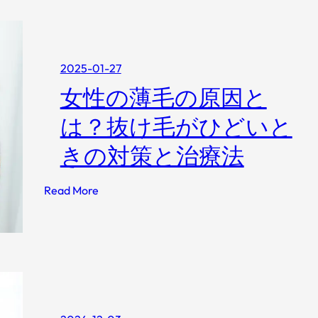
m
す
｜
e
め
原
b
商
因
a
品
と
2025-01-27
チ
も
肌
女性の薄毛の原因と
ョ
紹
質
イ
介
別
は？抜け毛がひどいと
ス
見
で
きの対策と治療法
分
「
け
メ
方
:
Read More
イ
女
ク
性
崩
の
れ
薄
を
毛
防
の
ぐ
原