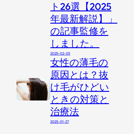
ト26選【2025
年最新解説】」
の記事監修を
しました。
2025-02-05
女性の薄毛の
原因とは？抜
け毛がひどい
ときの対策と
治療法
2025-01-27