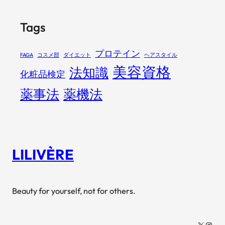
Tags
プロテイン
FAGA
コスメ部
ダイエット
ヘアスタイル
美容資格
法知識
化粧品検定
薬事法
薬機法
LILIVÈRE
Beauty for yourself, not for others.
X
Insta