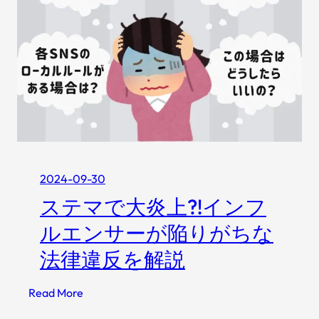
ラ
グ
イ
、
テ
リ
ィ
ス
ン
ク
グ
を
を
解
し
説
ま
し
2024-09-30
た
ステマで大炎上?!インフ
ルエンサーが陥りがちな
法律違反を解説
:
Read More
ス