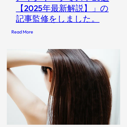
【2025年最新解説】」の
5
介
選
記事監修をしました。
｜
原
:
Read More
因
A
と
m
肌
e
質
b
別
a
見
チ
分
ョ
け
イ
方
ス
で
「
メ
イ