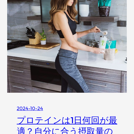
記
け
事
ス
監
キ
修
ン
を
ケ
し
ア
ま
｜
し
美
た
容
。
好
き
メ
ン
ズ
2024-10-24
が
プロテインは1日何回が最
選
ん
適？自分に合う摂取量の
だ