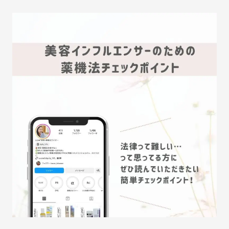
テ
マ
で
大
炎
上
?
!
イ
ン
フ
ル
エ
ン
サ
ー
が
陥