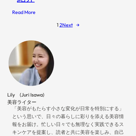
薬
機
:
Read More
法
プ
チ
1
2
Next
→
ロ
ェ
テ
ッ
イ
ク
ン
ポ
習
イ
慣
ン
を
ト
続
け
Lily (Juri Isawa)
る
美容ライター
た
「美容がもたらす小さな変化が日常を特別にする」
め
という思いで、日々の暮らしに彩りを添える美容情
に
報をお届け。忙しい日々でも無理なく実践できるス
│
キンケアを提案し、読者と共に美容を楽しみ、自己
ジ