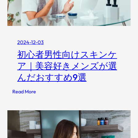
は
ス
？
ト
抜
2
け
6
毛
選
が
2024-12-03
【
ひ
2
初心者男性向けスキンケ
ど
0
ア｜美容好きメンズが選
い
2
と
5
んだおすすめ9選
き
年
の
最
:
Read More
対
新
初
策
解
心
と
説
者
治
】
男
療
」
性
法
の
向