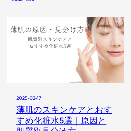
【
実
体
験
】
旦
那
が
ク
サ
イ
！
妻
2025-02-17
が
薄肌のスキンケアとおす
で
き
すめ化粧水5選｜原因と
る
加