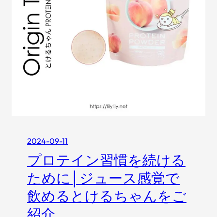
必
見
！
P
R
投
稿
を
す
る
と
き
2024-09-11
に
プロテイン習慣を続ける
確
認
ために│ジュース感覚で
す
飲めるとけるちゃんをご
べ
き
紹介