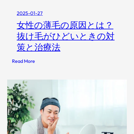
ク
崩
2025-01-27
れ
女性の薄毛の原因とは？
を
抜け毛がひどいときの対
防
ぐ
策と治療法
！
プ
:
Read More
チ
女
プ
性
ラ
の
メ
薄
イ
毛
ク
の
キ
原
ー
因
プ
と
ミ