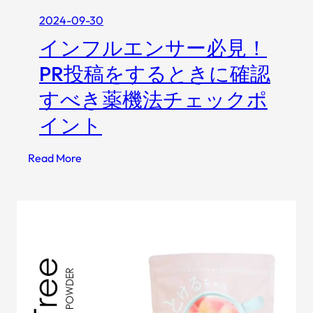
り
2024-09-30
が
インフルエンサー必見！
ち
な
PR投稿をするときに確認
法
すべき薬機法チェックポ
律
違
イント
反
を
:
Read More
解
イ
説
ン
フ
ル
エ
ン
サ
ー