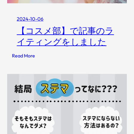
？
自
分
2024-10-06
に
【コスメ部】で記事のラ
合
イティングをしました
う
摂
:
Read More
取
【
量
コ
の
ス
算
メ
出
部
法
】
や
で
タ
記
イ
事
ミ
の
ン