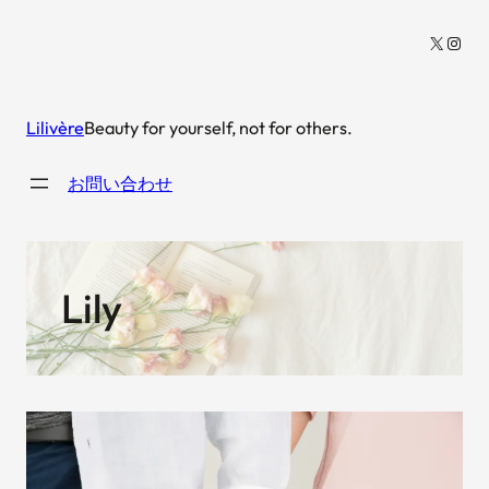
内
X
Insta
容
を
ス
Lilivère
Beauty for yourself, not for others.
キ
ッ
お問い合わせ
プ
Lily