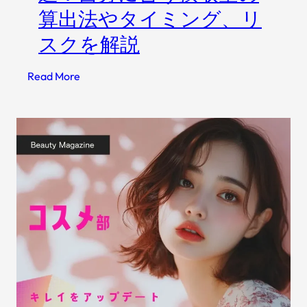
算出法やタイミング、リ
お
す
スクを解説
す
め
:
Read More
9
プ
選
ロ
テ
イ
ン
は
1
日
何
回
が
最
適