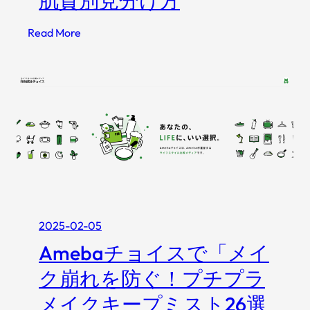
肌質別見分け方
齢
:
Read More
臭
薄
対
肌
策
の
5
ス
ス
キ
テ
ン
ッ
ケ
プ
ア
│
と
お
お
す
す
す
2025-02-05
す
め
Amebaチョイスで「メイ
め
商
ク崩れを防ぐ！プチプラ
化
品
粧
も
メイクキープミスト26選
水
紹