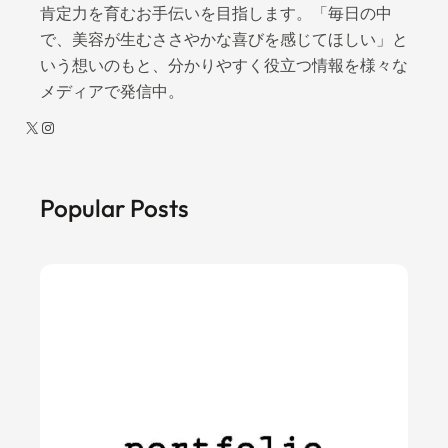
肯定力を育むお手伝いを目指します。「毎日の中
ュ
で、美容が生むささやかな喜びを感じてほしい」と
ー
いう想いのもと、分かりやすく役立つ情報を様々な
ス
メディアで発信中。
感
覚
X
Instagram
で
飲
め
Popular Posts
る
と
け
る
ち
ゃ
ん
を
ご
紹