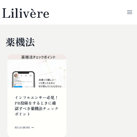
内
Lilivère
容
を
ス
キ
薬機法
ッ
プ
インフルエンサー必見！
PR投稿をするときに確
認すべき薬機法チェック
ポイント
イ
ン
READ MORE
フ
ル
エ