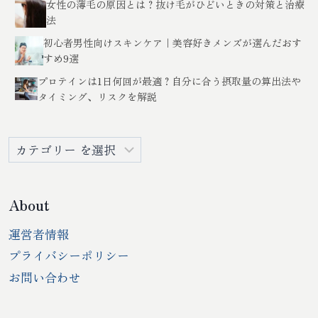
女性の薄毛の原因とは？抜け毛がひどいときの対策と治療
法
初心者男性向けスキンケア｜美容好きメンズが選んだおす
すめ9選
プロテインは1日何回が最適？自分に合う摂取量の算出法や
タイミング、リスクを解説
カ
テ
ゴ
リ
About
ー
運営者情報
プライバシーポリシー
お問い合わせ