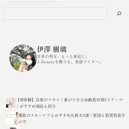
ン
サ
検
ー
必
見！
索
PR
投
稿
を
す
る
と
き
に
伊澤 樹璃
確
認
す
日本の美を、もっと身近に。
べ
き
J-Beautyを愛でる、美容ライター。
薬
機
法
チ
ェ
ッ
ク
ポ
イ
ン
ト
【実体験】旦那がクサイ！妻ができる加齢臭対策5ステップ
│おすすめ商品も紹介
薄肌のスキンケアとおすすめ化粧水5選｜原因と肌質別見分
け方