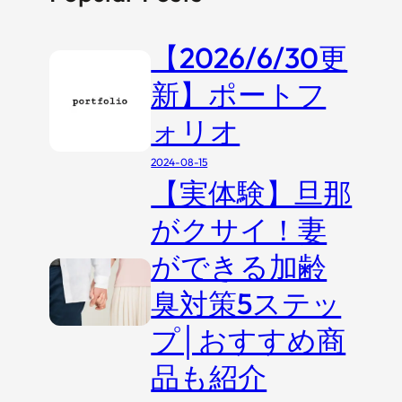
【2026/6/30更
新】ポートフ
ォリオ
2024-08-15
【実体験】旦那
がクサイ！妻
ができる加齢
臭対策5ステッ
プ│おすすめ商
品も紹介