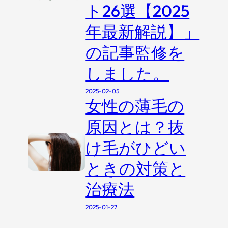
ト26選【2025
年最新解説】」
の記事監修を
しました。
2025-02-05
女性の薄毛の
原因とは？抜
け毛がひどい
ときの対策と
治療法
2025-01-27