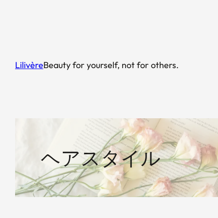
内
容
を
ス
キ
Lilivère
Beauty for yourself, not for others.
ッ
プ
ヘアスタイル