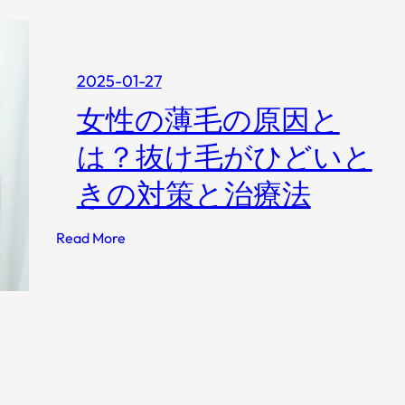
2025-01-27
女性の薄毛の原因と
は？抜け毛がひどいと
きの対策と治療法
:
Read More
女
性
の
薄
毛
の
原