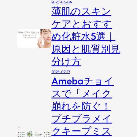
2025-03-04
薄肌のスキン
ケアとおすす
め化粧水5選｜
原因と肌質別見
分け方
2025-02-17
Amebaチョイ
スで「メイク
崩れを防ぐ！
プチプラメイ
クキープミス